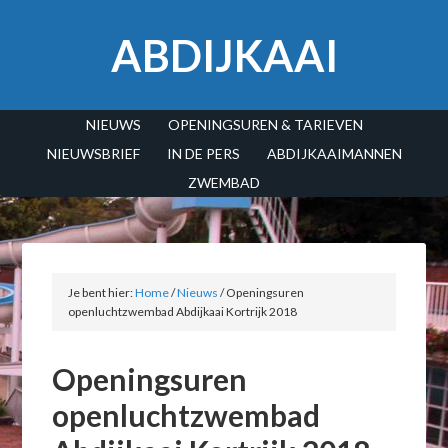
ABDIJKAAI
NIEUWS
OPENINGSUREN & TARIEVEN
NIEUWSBRIEF
IN DE PERS
ABDIJKAAIMANNEN
ZWEMBAD
Je bent hier:
Home
/
Nieuws
/
Openingsuren
openluchtzwembad Abdijkaai Kortrijk 2018
Openingsuren
openluchtzwembad