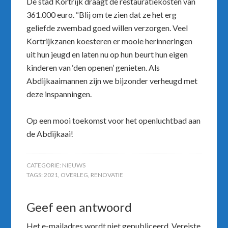
De stad Kortrijk draagt de restauratiekosten van
361.000 euro. “Blij om te zien dat ze het erg
geliefde zwembad goed willen verzorgen. Veel
Kortrijkzanen koesteren er mooie herinneringen
uit hun jeugd en laten nu op hun beurt hun eigen
kinderen van ‘den openen’ genieten. Als
Abdijkaaimannen zijn we bijzonder verheugd met
deze inspanningen.
Op een mooi toekomst voor het openluchtbad aan
de Abdijkaai!
CATEGORIE:
NIEUWS
TAGS:
2021
,
OVERLEG
,
RENOVATIE
Geef een antwoord
Het e-mailadres wordt niet gepubliceerd.
Vereiste