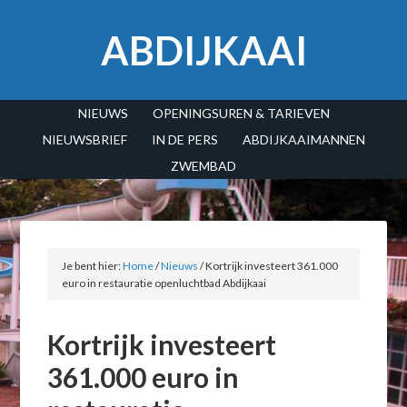
ABDIJKAAI
NIEUWS
OPENINGSUREN & TARIEVEN
NIEUWSBRIEF
IN DE PERS
ABDIJKAAIMANNEN
ZWEMBAD
Je bent hier:
Home
/
Nieuws
/
Kortrijk investeert 361.000
euro in restauratie openluchtbad Abdijkaai
Kortrijk investeert
361.000 euro in