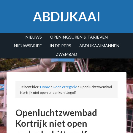
ABDIJKAAI
NIEUWS
OPENINGSUREN & TARIEVEN
NIEUWSBRIEF
IN DE PERS
ABDIJKAAIMANNEN
ZWEMBAD
Je bent hier:
Home
/
Geen categorie
/
Openluchtzwembad
Kortrijk niet open ondanks hittegolf
Openluchtzwembad
Kortrijk niet open