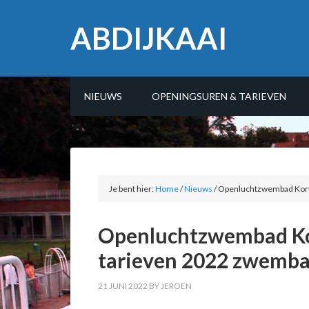
ABDIJKAAI
NIEUWS
OPENINGSUREN & TARIEVEN
Je bent hier:
Home
/
Nieuws
/
Openluchtzwembad Kortr
Openluchtzwembad Ko
tarieven 2022 zwemba
21 JUNI 2022
BY
JEROEN