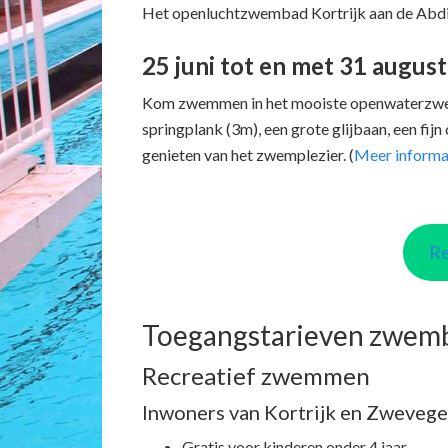
Het openluchtzwembad Kortrijk aan de Abdij
25 juni tot en met 31 augus
Kom zwemmen in het mooiste openwaterzwe
springplank (3m), een grote glijbaan, een fij
genieten van het zwemplezier. (
Meer informat
Re
Toegangstarieven zwem
Recreatief zwemmen
Inwoners van Kortrijk en Zweveg
Gratis voor kinderen onder 4 jaar