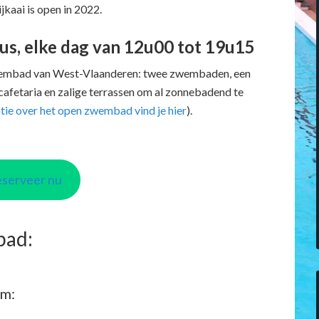
kaai is open in 2022.
tus, elke dag van 12u00 tot 19u15
mbad van West-Vlaanderen: twee zwembaden, een
n cafetaria en zalige terrassen om al zonnebadend te
ie over het open zwembad vind je hier
).
serveer nu
bad:
em: