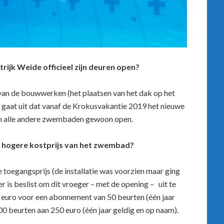
ijk Weide officieel zijn deuren open?
f van de bouwwerken (het plaatsen van het dak op het
n gaat uit dat vanaf de Krokusvakantie 2019 het nieuwe
ven alle andere zwembaden gewoon open.
en hogere kostprijs van het zwembad?
 toegangsprijs (de installatie was voorzien maar ging
r is beslist om dit vroeger – met de opening – uit te
 euro voor een abonnement van 50 beurten (één jaar
0 beurten aan 250 euro (één jaar geldig en op naam).