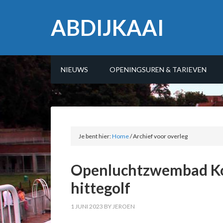
ABDIJKAAI
NIEUWS
OPENINGSUREN & TARIEVEN
Je bent hier:
Home
/
Archief voor overleg
Openluchtzwembad Kor
hittegolf
1 JUNI 2023
BY
JEROEN