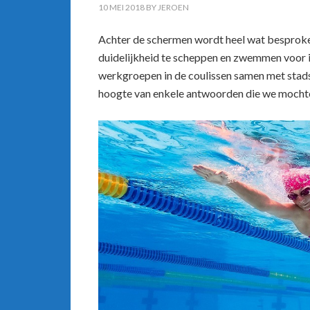
10 MEI 2018
BY
JEROEN
Achter de schermen wordt heel wat besproke
duidelijkheid te scheppen en zwemmen voor 
werkgroepen in de coulissen samen met stads
hoogte van enkele antwoorden die we mocht