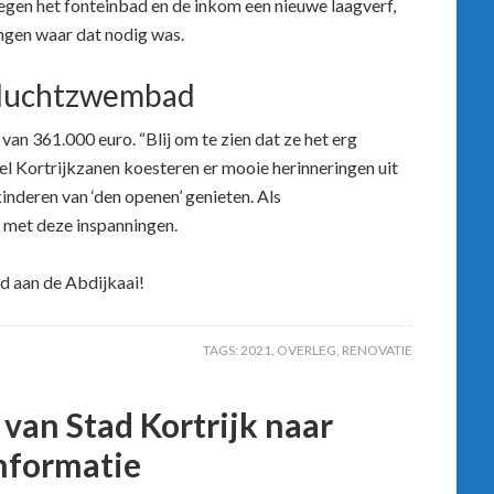
gen het fonteinbad en de inkom een nieuwe laagverf,
gen waar dat nodig was.
nluchtzwembad
van 361.000 euro. “Blij om te zien dat ze het erg
l Kortrijkzanen koesteren er mooie herinneringen uit
kinderen van ‘den openen’ genieten. Als
 met deze inspanningen.
 aan de Abdijkaai!
TAGS:
2021
,
OVERLEG
,
RENOVATIE
an Stad Kortrijk naar
informatie