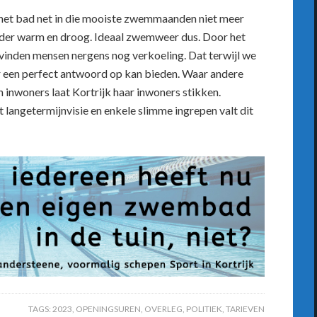
het bad net in die mooiste zwemmaanden niet meer
onder warm en droog. Ideaal zwemweer dus. Door het
inden mensen nergens nog verkoeling. Dat terwijl we
 een perfect antwoord op kan bieden. Waar andere
 inwoners laat Kortrijk haar inwoners stikken.
t langetermijnvisie en enkele slimme ingrepen valt dit
TAGS:
2023
,
OPENINGSUREN
,
OVERLEG
,
POLITIEK
,
TARIEVEN