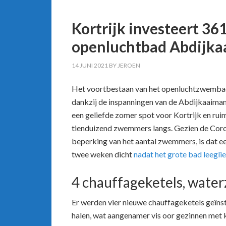
Kortrijk investeert 36
openluchtbad Abdijka
14 JUNI 2021
BY
JEROEN
Het voortbestaan van het openluchtzwembad 
dankzij de inspanningen van de Abdijkaaimann
een geliefde zomer spot voor Kortrijk en ru
tienduizend zwemmers langs. Gezien de Coro
beperking van het aantal zwemmers, is dat 
twee weken dicht
nadat het grote bad leegli
4 chauffageketels, water
Er werden vier nieuwe chauffageketels geïns
halen, wat aangenamer vis oor gezinnen met k