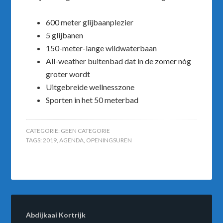
600 meter glijbaanplezier
5 glijbanen
150-meter-lange wildwaterbaan
All-weather buitenbad dat in de zomer nóg
groter wordt
Uitgebreide wellnesszone
Sporten in het 50 meterbad
CATEGORIE:
GEEN CATEGORIE
TAGS:
2019
,
AGENDA
,
OPENINGSUREN
Abdijkaai Kortrijk