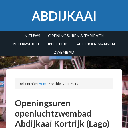
ABDIJKAAI
NIEUWS
OPENINGSUREN & TARIEVEN
NIEUWSBRIEF
IN DE PERS
ABDIJKAAIMANNEN
ZWEMBAD
Je bent hier:
Home
/
Archief voor 2019
Openingsuren
openluchtzwembad
Abdijkaai Kortrijk (Lago)